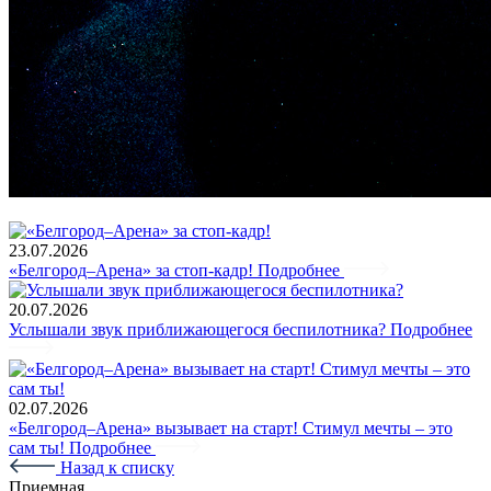
23.07.2026
«Белгород–Арена» за стоп-кадр!
Подробнее
20.07.2026
Услышали звук приближающегося беспилотника?
Подробнее
02.07.2026
«Белгород–Арена» вызывает на старт! Стимул мечты – это
сам ты!
Подробнее
Назад к списку
Приемная